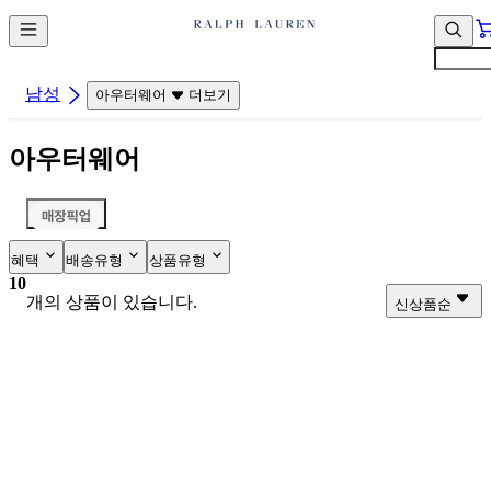
컨
앱
텐
바
츠
바
바
로
남성
아우터웨어
더보기
로
가
가
기
아우터웨어
기
혜택
배송유형
상품유형
10
개의 상품이 있습니다.
신상품순