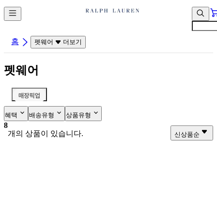
컨
앱
텐
바
츠
바
바
로
홈
펫웨어
더보기
로
가
가
기
펫웨어
기
혜택
배송유형
상품유형
8
개의 상품이 있습니다.
신상품순